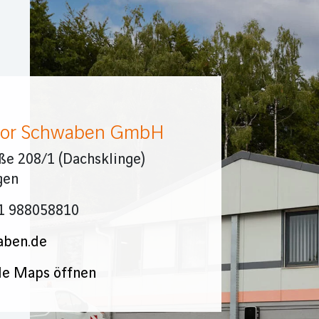
or Schwaben GmbH
ße 208/1 (Dachsklinge)
gen
31 988058810
aben.de
le Maps öffnen