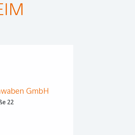
M
chwaben GmbH
ße 22